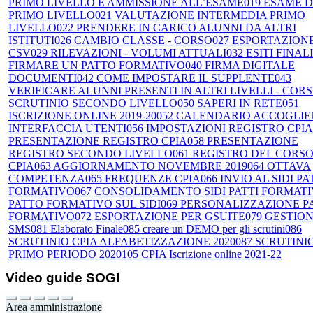
PRIMO LIVELLO E AMMISSIONE ALL’ESAME
019 ESAME D
PRIMO LIVELLO
021 VALUTAZIONE INTERMEDIA PRIMO
LIVELLO
022 PRENDERE IN CARICO ALUNNI DA ALTRI
ISTITUTI
026 CAMBIO CLASSE - CORSO
027 ESPORTAZION
CSV
029 RILEVAZIONI - VOLUMI ATTUALI
032 ESITI FINALI
FIRMARE UN PATTO FORMATIVO
040 FIRMA DIGITALE
DOCUMENTI
042 COME IMPOSTARE IL SUPPLENTE
043
VERIFICARE ALUNNI PRESENTI IN ALTRI LIVELLI - CORS
SCRUTINIO SECONDO LIVELLO
050 SAPERI IN RETE
051
ISCRIZIONE ONLINE 2019-20
052 CALENDARIO ACCOGLI
INTERFACCIA UTENTI
056 IMPOSTAZIONI REGISTRO CPIA
PRESENTAZIONE REGISTRO CPIA
058 PRESENTAZIONE
REGISTRO SECONDO LIVELLO
061 REGISTRO DEL CORS
CPIA
063 AGGIORNAMENTO NOVEMBRE 2019
064 OTTAVA
COMPETENZA
065 FREQUENZE CPIA
066 INVIO AL SIDI P
FORMATIVO
067 CONSOLIDAMENTO SIDI PATTI FORMATI
PATTO FORMATIVO SUL SIDI
069 PERSONALIZZAZIONE P
FORMATIVO
072 ESPORTAZIONE PER GSUITE
079 GESTIO
SMS
081 Elaborato Finale
085 creare un DEMO per gli scrutini
086
SCRUTINIO CPIA ALFABETIZZAZIONE 2020
087 SCRUTINI
PRIMO PERIODO 2020
105 CPIA Iscrizione online 2021-22
Video guide SOGI
Area amministrazione