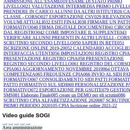
AMMISSIONE ALL’ESAME
019 ESAME DI STATO PRIMO
LIVELLO
021 VALUTAZIONE INTERMEDIA PRIMO LIVELL
PRENDERE IN CARICO ALUNNI DA ALTRI ISTITUTI
026 C
CLASSE - CORSO
027 ESPORTAZIONE CSV
029 RILEVAZIONI
VOLUMI ATTUALI
032 ESITI FINALI
038 FIRMARE UN PATT
FORMATIVO
040 FIRMA DIGITALE DOCUMENTI
041 CIRCO
DAL REGISTRO
042 COME IMPOSTARE IL SUPPLENTE
043
VERIFICARE ALUNNI PRESENTI IN ALTRI LIVELLI - CORS
SCRUTINIO SECONDO LIVELLO
050 SAPERI IN RETE
051
ISCRIZIONE ONLINE 2019-20
052 CALENDARIO ACCOGLI
INTERFACCIA UTENTI
056 IMPOSTAZIONI REGISTRO CPIA
PRESENTAZIONE REGISTRO CPIA
058 PRESENTAZIONE
REGISTRO SECONDO LIVELLO
061 REGISTRO DEL CORS
CPIA
063 AGGIORNAMENTO NOVEMBRE 2019
064 OTTAVA
COMPETENZA
065 FREQUENZE CPIA
066 INVIO AL SIDI P
FORMATIVO
067 CONSOLIDAMENTO SIDI PATTI FORMATI
PATTO FORMATIVO SUL SIDI
069 PERSONALIZZAZIONE P
FORMATIVO
072 ESPORTAZIONE PER GSUITE
079 GESTIO
SMS
081 Elaborato Finale
085 creare un DEMO per gli scrutini
086
SCRUTINIO CPIA ALFABETIZZAZIONE 2020
087 SCRUTINI
PRIMO PERIODO 2020
105 CPIA Iscrizione online 2021-22
Video guide SOGI
Area amministrazione