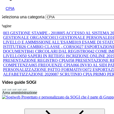
CPIA
Seleziona una categoria
Pagine
003 GESTIONE STAMPE - 2018
005 ACCESSO AL SISTEMA 20
GESTIONALE ORGANICO
013 GESTIONALE PERSONALE
0
LIVELLO E AMMISSIONE ALL’ESAME
019 ESAME DI STAT
ISTITUTI
026 CAMBIO CLASSE - CORSO
027 ESPORTAZION
DOCUMENTI
041 CIRCOLARI DAL REGISTRO
042 COME IM
LIVELLO
050 SAPERI IN RETE
051 ISCRIZIONE ONLINE 2019
PRESENTAZIONE REGISTRO CPIA
058 PRESENTAZIONE 
COMPETENZA
065 FREQUENZE CPIA
066 INVIO AL SIDI 
PERSONALIZZAZIONE PATTO FORMATIVO
072 ESPORTAZ
ALFABETIZZAZIONE 2020
087 SCRUTINIO CPIA PRIMO PE
Video guide SOGI
Area amministrazione