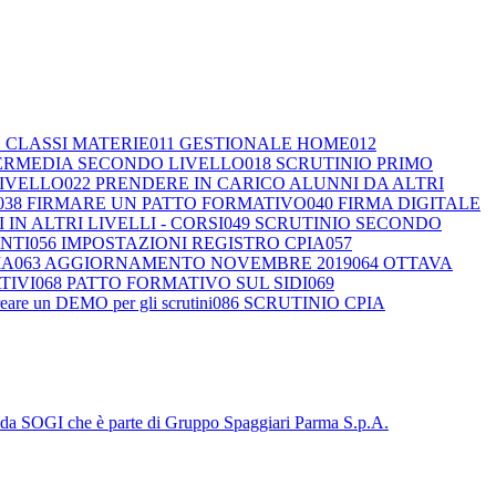
 CLASSI MATERIE
011 GESTIONALE HOME
012
TERMEDIA SECONDO LIVELLO
018 SCRUTINIO PRIMO
LIVELLO
022 PRENDERE IN CARICO ALUNNI DA ALTRI
038 FIRMARE UN PATTO FORMATIVO
040 FIRMA DIGITALE
IN ALTRI LIVELLI - CORSI
049 SCRUTINIO SECONDO
ENTI
056 IMPOSTAZIONI REGISTRO CPIA
057
IA
063 AGGIORNAMENTO NOVEMBRE 2019
064 OTTAVA
TIVI
068 PATTO FORMATIVO SUL SIDI
069
eare un DEMO per gli scrutini
086 SCRUTINIO CPIA
o da SOGI che è parte di Gruppo Spaggiari Parma S.p.A.