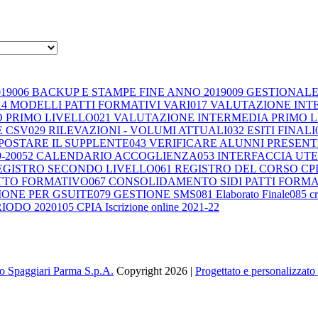
19
006 BACKUP E STAMPE FINE ANNO 2019
009 GESTIONALE
14 MODELLI PATTI FORMATIVI VARI
017 VALUTAZIONE IN
O PRIMO LIVELLO
021 VALUTAZIONE INTERMEDIA PRIMO 
E CSV
029 RILEVAZIONI - VOLUMI ATTUALI
032 ESITI FINALI
POSTARE IL SUPPLENTE
043 VERIFICARE ALUNNI PRESENTI 
-20
052 CALENDARIO ACCOGLIENZA
053 INTERFACCIA UT
REGISTRO SECONDO LIVELLO
061 REGISTRO DEL CORSO CP
PATTO FORMATIVO
067 CONSOLIDAMENTO SIDI PATTI FORMA
IONE PER GSUITE
079 GESTIONE SMS
081 Elaborato Finale
085 cr
RIODO 2020
105 CPIA Iscrizione online 2021-22
Copyright 2026 |
Progettato e personalizzat